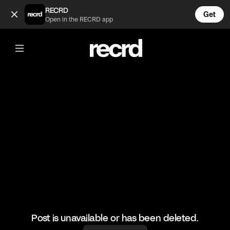
jégeső után szivárvány (rainbow after hail) Budapest (@Evica)
RECRD
Get
Open in the RECRD app
@
Evica
jégeső után szivárvány (rainbow after
hail) Budapest
#rainbow #hail #beautiful #crazy #szivárvány #jégeső #b
Post is unavailable or has been deleted.